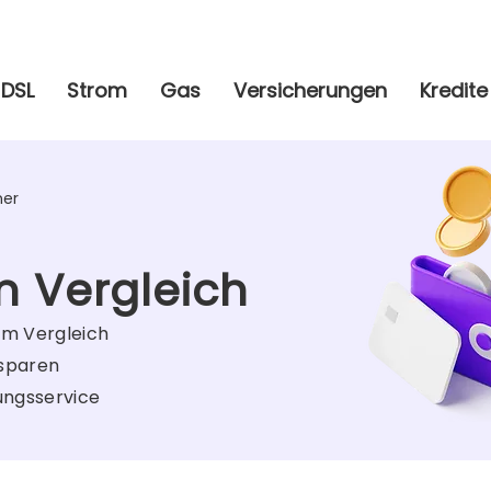
ür jeden Abschluss erhältst Du zusätzlich
15 Euro
Cashback!
DSL
Strom
Gas
Versicherungen
Kredite
er
im Vergleich
im Vergleich
 sparen
ungsservice