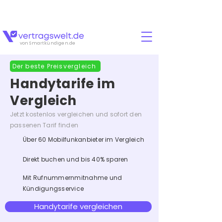
Für jeden Abschluss erhältst Du zusätzlich
15
Euro
Cashback!🚨💸
von Smartkündigen.de
Der beste Preisvergleich
Handytarife im
Vergleich
Jetzt kostenlos vergleichen und sofort den
passenen Tarif finden
Über 60 Mobilfunkanbieter im Vergleich
Direkt buchen und bis 40% sparen
Mit Rufnummernmitnahme und
Kündigungsservice
Handytarife vergleichen