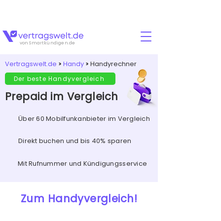
Für jeden Abschluss erhältst Du zusätzlich
15
Euro
Cashback!🚨💸
von Smartkündigen.de
Vertragswelt.de
>
Handy
>
Handyrechner
Der beste Handyvergleich
Prepaid im Vergleich
Über 60 Mobilfunkanbieter im Vergleich
Direkt buchen und bis 40% sparen
Mit Rufnummer und Kündigungsservice
Zum Handyvergleich!