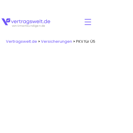
Für jeden Abschluss erhältst Du zusätzlich
15
Euro
Cashback!🚨💸
von Smartkündigen.de
Vertragswelt.de
>
Versicherungen
>
PKV für Ü55