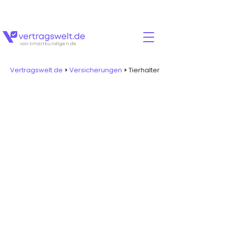
Für jeden Abschluss erhältst Du zusätzlich
15
Euro
Cashback!🚨💸
von Smartkündigen.de
Vertragswelt.de
>
Versicherungen
>
Tierhalter